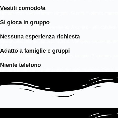
👕
Vestiti comodo/a
Niente tacchi o vestiti troppo eleganti. Si entra in stanze immer
🤝
Si gioca in gruppo
Più collaborazione = più divertimento. Ascolta gli altri, condividi l
🧠
Nessuna esperienza richiesta
Spieghiamo tutto noi prima di iniziare. Non serve sapere niente in
👨‍👩‍👧
Adatto a famiglie e gruppi
Funziona benissimo con amici, ragazzi, famiglie. Età minima con
📱
Niente telefono
I telefoni restano fuori dalla stanza, in totale sicurezza. Così ti 