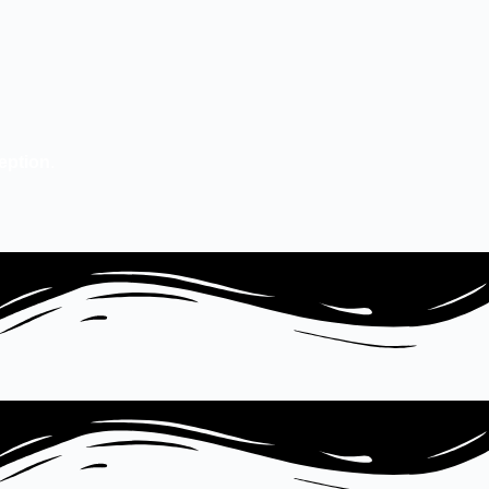
eption
.