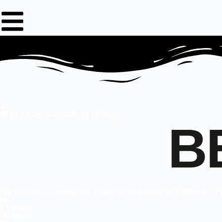
☀️
🎁 BUONO OMAGGIO ATTIVATO
B
Hai ricevuto un regalo per vivere un’avventura da Sottoscacc
🎫
1 ingresso
Omaggio