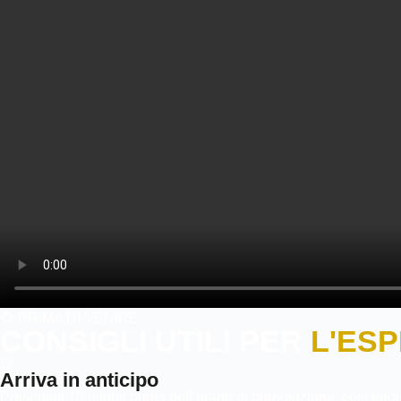
🌻 PRIMA DI VENIRE
CONSIGLI UTILI PER
L'ES
⏰
Arriva in anticipo
Presentati 10 minuti prima dell’orario di prenotazione, così puoi ri