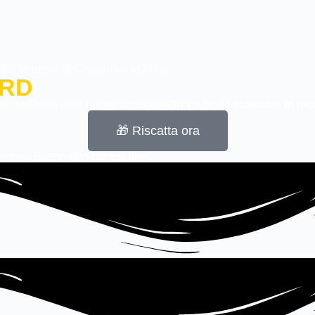
del territorio di Civitanova Marche.
ARD
nto nella tua area personale con il
QR code da mostrare in rec
🎁 Riscatta ora
rsone · Buono non cumulabile