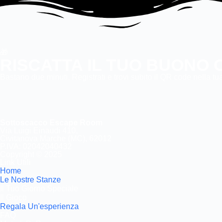
🎁
RISCATTA IL TUO
BUONO 
Bastano due minuti. Registrati e trovi subito il QR code nella t
Sottoscacco Escape Room
Via Luigi Einaudi 410,
Civitanova Marche (MC), 62012
P.IVA: 02042040432
Copyright © 2025
Link Utili
Home
Le Nostre Stanze
Il Tuo Giorno Speciale
Il Gioco
Regala Un'esperienza
FAQ