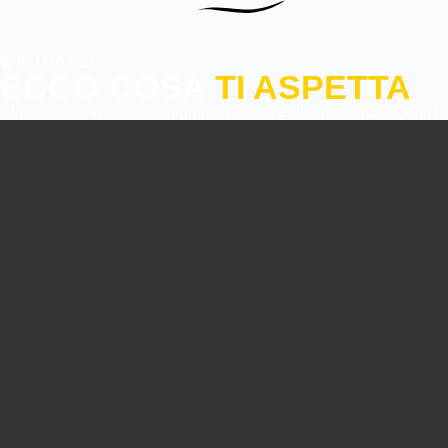
🎬 IL TRAILER
ECCO COSA
TI ASPETTA
Atmosfere immersive, enigmi, tensione e divertimento. Scegli la