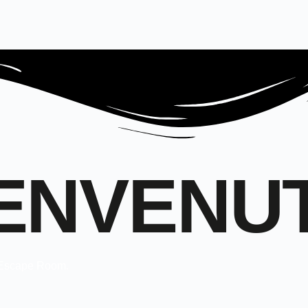
ENVENU
o Escape Room.