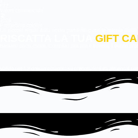
💶
€22
Valore commerciale
🏖️
2026
Partnership colonie
Un piccolo regalo dalla nostra partnership con le colonie estive 
RISCATTA LA TUA
GIFT C
Bastano pochi minuti. Compila i tuoi dati e troverai il buono pro
Valido per 1 ingresso omaggio su prenotazioni da almeno 4 pe