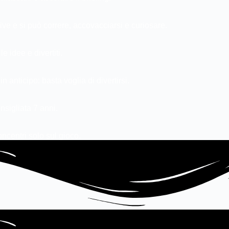
sive e si può correre, accovacciarsi e curiosare.
e idee e divertiti.
 anticipo: basta voglia di divertirsi.
sigliata 7 anni.
concentri solo sul gioco.